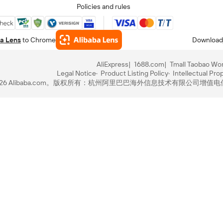
Policies and rules
a Lens
to Chrome
Download
AliExpress
1688.com
Tmall Taobao Wor
Legal Notice
Product Listing Policy
Intellectual Pro
-2026 Alibaba.com。版权所有：杭州阿里巴巴海外信息技术有限公司
增值电信